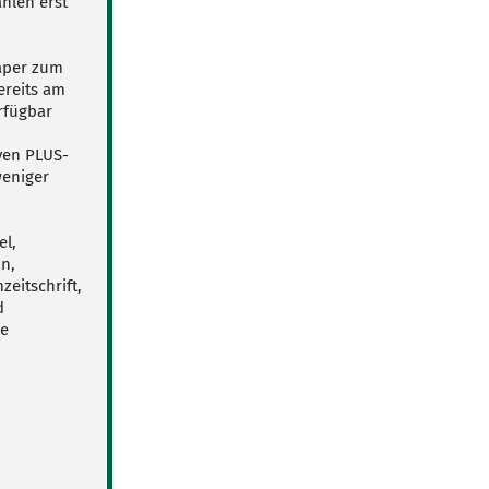
hlen erst
Paper zum
ereits am
rfügbar
ven PLUS-
weniger
el,
n,
eitschrift,
d
le