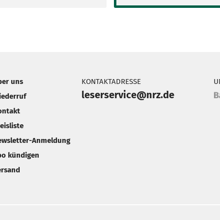
ber uns
KONTAKTADRESSE
U
leserservice@nrz.de
iederruf
ontakt
eisliste
ewsletter-Anmeldung
bo kündigen
ersand