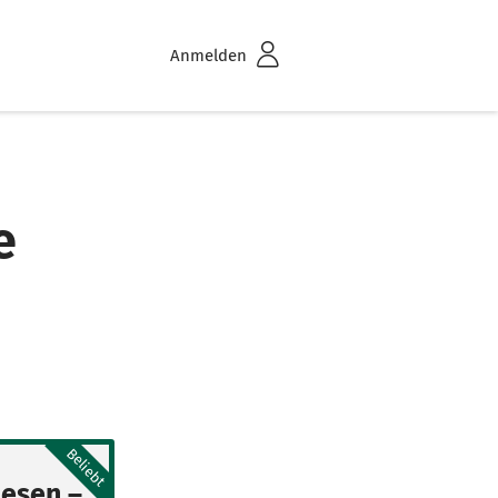
Anmelden
e
Beliebt
lesen –