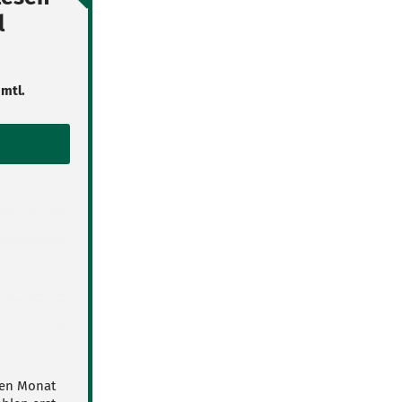
l
 mtl.
nen Monat