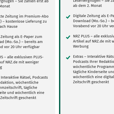
Leservergnügen – Sie za
rgnügen – Sie zahlen erst ab
ab dem 2. Monat
 Monat
Digitale Zeitung als E-
te Zeitung im Premium-Abo
Download (Mo.-So.) – b
.) – kostenlose Lieferung zu
Vorabend vor 20 Uhr ve
ach Hause
NRZ PLUS – alle exklusi
e Zeitung als E-Paper zum
Artikel auf NRZ.de mit 
d (Mo.-So.) – bereits am
Werbung
d vor 20 Uhr verfügbar
Extras – Interaktive Räts
S – alle exklusiven PLUS-
Podcasts Ihrer Redaktio
 auf NRZ.de mit weniger
wöchentliche Programmz
g
tägliche Kinderseite un
wöchentlich eine digita
 Interaktive Rätsel, Podcasts
Zeitschrift geschenkt
edaktion, wöchentliche
mzeitschrift, tägliche
eite und wöchentlich eine
 Zeitschrift geschenkt