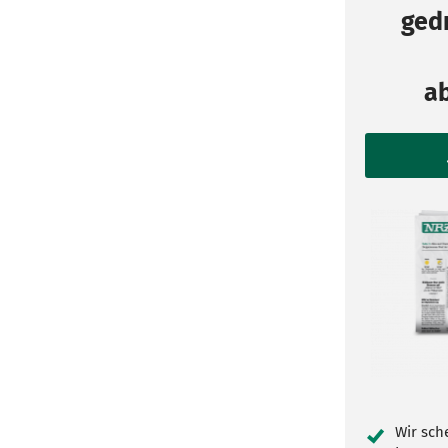
gedr
a
Wir sch