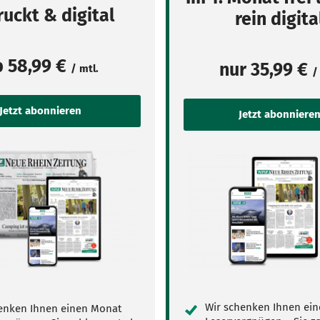
uckt & digital
rein digita
b
58,99 €
nur
35,99 €
/ mtl.
/
Wir schenken Ihnen ei
enken Ihnen einen Monat