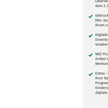
Leserve
dem 2.
Gedruck
(Mo.-Sa
Ihnen n
Digital
Downloa
Voraben
NRZ PLU
Artikel
Werbun
Extras –
Ihrer R
Program
Kinders
digitale