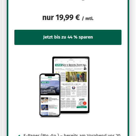
nur
19,99 €
/ mtl.
E-Paper (Mo.-So.) – bereits am Vorabend vor 20