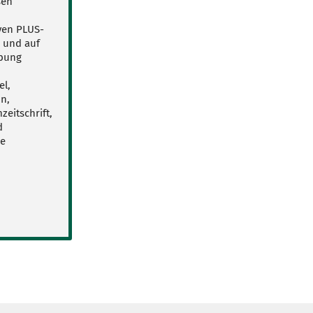
sen
ven PLUS-
p und auf
rbung
el,
n,
eitschrift,
d
le