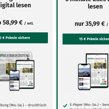
igital lesen
lesen
b
58,99 €
nur
35,99 €
/ mtl.
/
E-Paper (Mo-.So.) – ber
itung (Mo.-Sa.) – druckfrisch