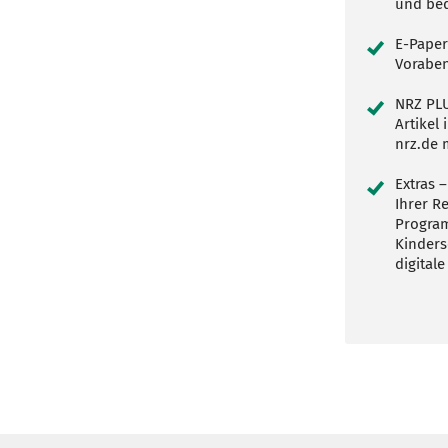
und be
E-Paper
Voraben
NRZ PLU
Artikel
nrz.de 
Extras –
Ihrer R
Program
Kinders
digitale