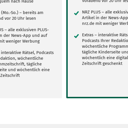
Vorabend vor 20 Uhr le
quem nach Hause
NRZ PLUS – alle exklusi
 (Mo.-So.) – bereits am
Artikel in der News-Ap
d vor 20 Uhr lesen
nrz.de mit weniger We
S – alle exklusiven PLUS-
Extras – interaktive Räts
 in der News-App und auf
Podcasts Ihrer Redaktio
mit weniger Werbung
wöchentliche Programmz
tägliche Kinderseite un
 interaktive Rätsel, Podcasts
wöchentlich eine digita
edaktion, wöchentliche
Zeitschrift geschenkt
mzeitschrift, tägliche
eite und wöchentlich eine
 Zeitschrift