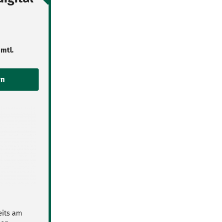
 mtl.
eits am