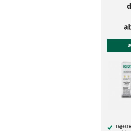
d
a
Tagesze